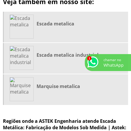
Veja também em nosso site:
FABRICANTE DE GALPÃO METÁLICO
FABRICANTE DE GALPOES
FABRICANTES DE ESCADAS METÁLICAS
Escada metalica
FORNECEDOR DE GALPÃO METÁLICO
GALPÃO COBERTURA METÁLICA
GALPÃO ESTRUTURA METÁLICA
Escada metalica industrial
GALPÃO ESTRUTURA METALICA PREÇO
chamar no
WhatsApp
GALPÃO FACIL
GALPÃO FACIL PREÇO
GALPAO METALICO
Marquise metalica
GALPÃO METÁLICO COMPRAR
GALPÃO METÁLICO PREÇO
GALPÃO METÁLICO PREÇO M2
Regiões onde a ASTEK Engenharia atende Escada
GALPÃO METÁLICO VALOR
Metálica: Fabricação de Modelos Sob Medida | Astek: