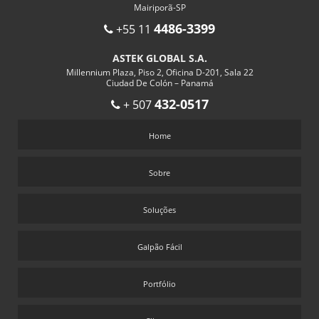
OBRAS DE GALPÃO METÁLICO VALOR
Mairiporã-SP
PASSARELA ESTRUTURA METALICA
4486-3399
+55 11
PASSARELA METALICA
ASTEK GLOBAL S.A.
PASSARELA METÁLICA PREÇO
Millennium Plaza, Piso 2, Oficina D-201, Sala 22
Ciudad De Colón – Panamá
PASSARELAS METALICAS PARA PEDESTRES
432-0517
+ 507
PERGOLADO METALICO
Home
PERGOLADO METÁLICO PREÇO
PONTO DE ANCORAGEM PREÇO
Sobre
PREÇO CONTAINER GUARITA
SERVIÇO DE ANCORAGEM
Soluções
SERVIÇO DE CERTIFICAÇÃO DE LINHA DE VIDA
Galpão Fácil
SERVIÇO DE OBRAS DE GALPÃO METÁLICO
SERVIÇO TRABALHO EM ALTURA
Portfólio