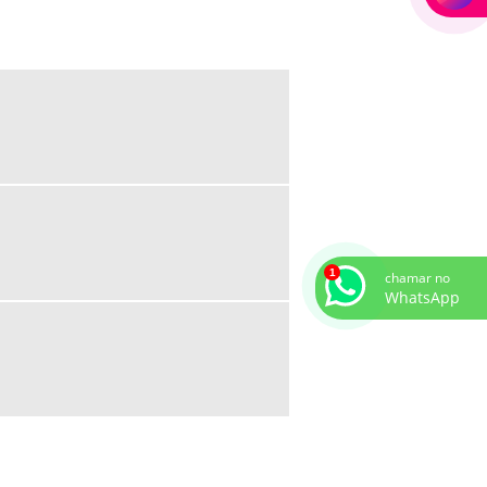
GALPÃO MODULAR
GALPÕES INDUSTRIAIS PRÉ MOLDADOS
INSPEÇÃO EM ALTURA
LAUDO DE LINHA DE VIDA
LAUDO TÉCNICO DE LINHA DE VIDA
MANUTENÇÃO DE LINHA DE VIDA
MARQUISE METALICA
MARQUISES METÁLICAS COMPRAR
chamar no
MARQUISES METÁLICAS PREÇO
WhatsApp
MEZANINOS ESTRUTURA METALICA
MEZANINOS METÁLICOS
MEZANINOS METÁLICOS PREÇO
OBRAS DE GALPÃO METÁLICO
OBRAS DE GALPÃO METÁLICO PREÇO