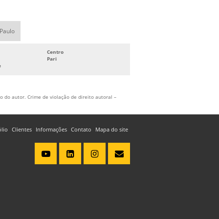
OBRAS DE GALPÃO METÁLICO VALOR
PASSARELA ESTRUTURA METALICA
 Paulo
PASSARELA METALICA
PASSARELA METÁLICA PREÇO
Centro
Pari
PASSARELAS METALICAS PARA
e
PEDESTRES
PERGOLADO METALICO
 do autor. Crime de violação de direito autoral –
PERGOLADO METÁLICO PREÇO
PONTO DE ANCORAGEM PREÇO
ólio
Clientes
Informações
Contato
Mapa do site
PREÇO CONTAINER GUARITA
SERVIÇO DE ANCORAGEM
SERVIÇO DE CERTIFICAÇÃO DE LINHA DE
VIDA
SERVIÇO DE OBRAS DE GALPÃO
METÁLICO
SERVIÇO TRABALHO EM ALTURA