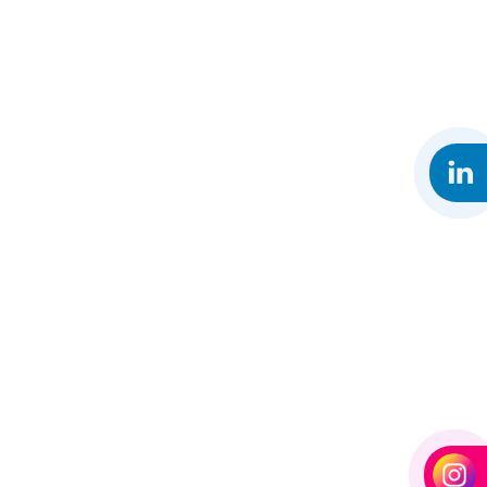
FABRICANTE DE GALPÃO METÁLICO
FABRICANTE DE GALPOES
FABRICANTES DE ESCADAS METÁLICAS
FORNECEDOR DE GALPÃO METÁLICO
GALPÃO COBERTURA METÁLICA
GALPÃO ESTRUTURA METÁLICA
GALPÃO ESTRUTURA METALICA PREÇO
GALPÃO FACIL
GALPÃO FACIL PREÇO
GALPAO METALICO
GALPÃO METÁLICO COMPRAR
GALPÃO METÁLICO PREÇO
GALPÃO METÁLICO PREÇO M2
GALPÃO METÁLICO VALOR