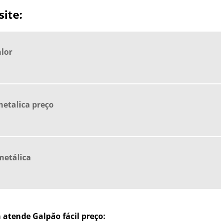
ite:
lor
etalica preço
metálica
atende Galpão fácil preço: