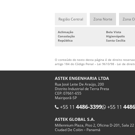
Região Central
Zona Norte
Zona O
Aclimação
Bela Vista
Consolação
Higienópolis
República
Santa Cecília
O conteúdo do texto desta página é de direito reservad
artigo 184 do Código Penal –
Lei 9610/98 - Lei de direi
ASTEK ENGENHARIA LTDA
Rua José Leite De Araújo, 200
Distrito Industrial de Terra Preta
CEP: 07661-655
Mairiporã-SP
4486-3399
4486
+55 11
+55 11
ASTEK GLOBAL S.A.
Millennium Plaza, Piso 2, Oficina D-201, Sala 22
Ciudad De Colón – Panamá