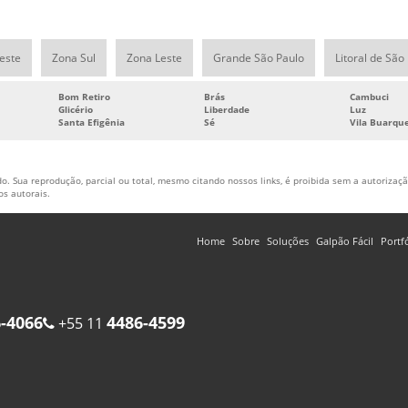
este
Zona Sul
Zona Leste
Grande São Paulo
Litoral de São
Bom Retiro
Brás
Cambuci
Glicério
Liberdade
Luz
Santa Efigênia
Sé
Vila Buarqu
o. Sua reprodução, parcial ou total, mesmo citando nossos links, é proibida sem a autorização
tos autorais
.
Home
Sobre
Soluções
Galpão Fácil
Portf
-4066
4486-4599
+55 11