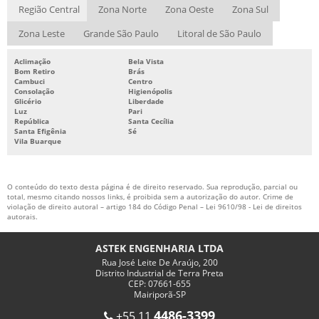
Região Central
Zona Norte
Zona Oeste
Zona Sul
INSPEÇÃO EM ALTURA
Zona Leste
Grande São Paulo
Litoral de São Paulo
LAUDO DE LINHA DE VIDA
LAUDO TÉCNICO DE LINHA DE VIDA
Aclimação
Bela Vista
Bom Retiro
Brás
Cambuci
Centro
MANUTENÇÃO DE LINHA DE VIDA
Consolação
Higienópolis
Glicério
Liberdade
MARQUISE METALICA
Luz
Pari
República
Santa Cecília
MARQUISES METÁLICAS COMPRAR
Santa Efigênia
Sé
Vila Buarque
MARQUISES METÁLICAS PREÇO
MEZANINOS ESTRUTURA METALICA
O conteúdo do texto desta página é de direito reservado. Sua reprodução, parcial ou
total, mesmo citando nossos links, é proibida sem a autorização do autor. Crime de
MEZANINOS METÁLICOS
violação de direito autoral – artigo 184 do Código Penal –
Lei 9610/98 - Lei de direitos
autorais
.
MEZANINOS METÁLICOS PREÇO
OBRAS DE GALPÃO METÁLICO
ASTEK ENGENHARIA LTDA
Rua José Leite De Araújo, 200
OBRAS DE GALPÃO METÁLICO PREÇO
Distrito Industrial de Terra Preta
CEP: 07661-655
OBRAS DE GALPÃO METÁLICO VALOR
Mairiporã-SP
PASSARELA ESTRUTURA METALICA
4486-3399
+55 11