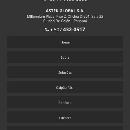
PASSARELA METALICA
ASTEK GLOBAL S.A.
PASSARELA METÁLICA PREÇO
Millennium Plaza, Piso 2, Oficina D-201, Sala 22
Ciudad De Colón – Panamá
PASSARELAS METALICAS PARA PEDESTRES
432-0517
+ 507
PERGOLADO METALICO
Home
PERGOLADO METÁLICO PREÇO
PONTO DE ANCORAGEM PREÇO
Sobre
PREÇO CONTAINER GUARITA
SERVIÇO DE ANCORAGEM
Soluções
SERVIÇO DE CERTIFICAÇÃO DE LINHA DE VIDA
Galpão Fácil
SERVIÇO DE OBRAS DE GALPÃO METÁLICO
SERVIÇO TRABALHO EM ALTURA
Portfólio
Clientes