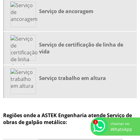
FABRICANTES DE ESCADAS METÁLICAS
Serviço de ancoragem
FORNECEDOR DE GALPÃO METÁLICO
GALPÃO COBERTURA METÁLICA
GALPÃO ESTRUTURA METÁLICA
Serviço de certificação de linha de
GALPÃO ESTRUTURA METALICA PREÇO
vida
GALPÃO FACIL
GALPÃO FACIL PREÇO
GALPAO METALICO
Serviço trabalho em altura
GALPÃO METÁLICO COMPRAR
GALPÃO METÁLICO PREÇO
GALPÃO METÁLICO PREÇO M2
Regiões onde a ASTEK Engenharia atende Serviço de
GALPÃO METÁLICO VALOR
obras de galpão metálico:
chamar no
GALPÃO MODULAR
WhatsApp
GALPÕES INDUSTRIAIS PRÉ MOLDADOS